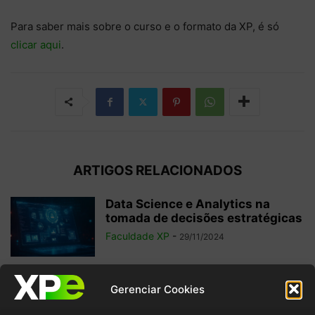
Para saber mais sobre o curso e o formato da XP, é só
clicar aqui
.
ARTIGOS RELACIONADOS
Data Science e Analytics na
tomada de decisões estratégicas
Faculdade XP
-
29/11/2024
6 filmes sobre tecnologia para
Gerenciar Cookies
potencializar seu aprendizado
sobre o tema