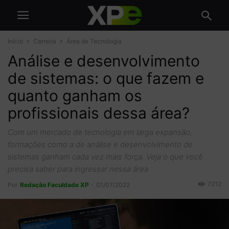
Início
Carreira
Área de Tecnologia
Análise e desenvolvimento
de sistemas: o que fazem e
quanto ganham os
profissionais dessa área?
Com um mercado de tecnologia em larga expansão,
formações como a de análise e desenvolvimento de
sistemas ganham cada vez mais força. Veja o que você
precisa saber para ingressar nessa área
7212
Por
Redação Faculdade XP
-
01/07/2022