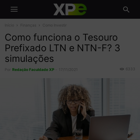
Início
Finanças
Como Investir
Como funciona o Tesouro
Prefixado LTN e NTN-F? 3
simulações
6333
Por
Redação Faculdade XP
-
17/11/2021