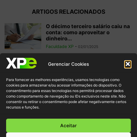
ARTIGOS RELACIONADOS
O décimo terceiro salário caiu na
conta: como aproveitar o
dinheiro...
Faculdade XP
-
02/01/2025
Investimentos internacionais:
Gerenciar Cookies
vale a pena investir fora do
Brasil?
Para fornecer as melhores experiências, usamos tecnologias como
Faculdade XP
-
04/10/2024
cookies para armazenar e/ou acessar informações do dispositivo. O
consentimento para essas tecnologias nos permitirá processar dados
como comportamento de navegação ou IDs exclusivos neste site. Não
Criptomoedas: regulamentações
consentir ou retirar o consentimento pode afetar negativamente certos
e inovação para garantir
recursos e funções.
segurança ao investidor
Faculdade XP
-
30/09/2024
Aceitar