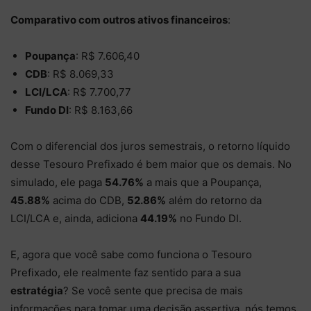
Comparativo com outros ativos financeiros
:
Poupança
: R$ 7.606,40
CDB
: R$ 8.069,33
LCI/LCA
: R$ 7.700,77
Fundo DI
: R$ 8.163,66
Com o diferencial dos juros semestrais, o retorno líquido
desse Tesouro Prefixado é bem maior que os demais. No
simulado, ele paga
54.76%
a mais que a Poupança,
45.88%
acima do CDB,
52.86%
além do retorno da
LCI/LCA e, ainda, adiciona
44.19%
no Fundo DI.
E, agora que você sabe como funciona o Tesouro
Prefixado, ele realmente faz sentido para a sua
estratégia
? Se você sente que precisa de mais
informações para tomar uma decisão assertiva, nós temos