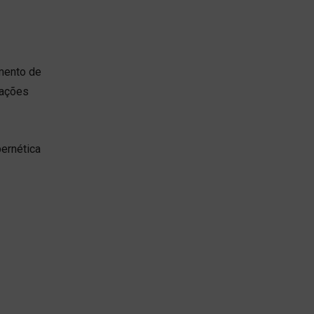
imento de
vações
ernética