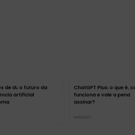
s de IA: o futuro da
ChatGPT Plus: o que é, 
ência artificial
funciona e vale a pena
oma
assinar?
5
04/04/2025