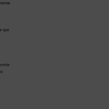
mentar
te que
ermite
is