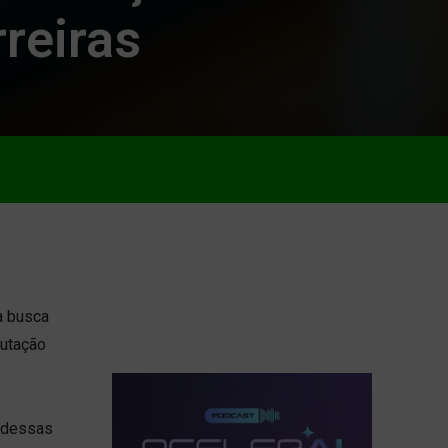
reiras
a busca
putação
 dessas