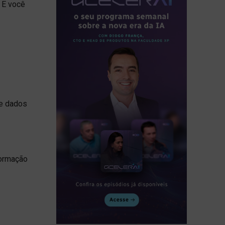
 E você
de dados
formação