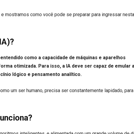
e mostramos como você pode se preparar para ingressar nesta
(IA)?
ser entendido como a capacidade de máquinas e aparelhos
orma otimizada. Para isso, a IA deve ser capaz de emular 
cínio lógico e pensamento analítico.
 como um ser humano, precisa ser constantemente lapidado, para
funciona?
 algoritmos inteligentes, e alimentada com um grande volume de 