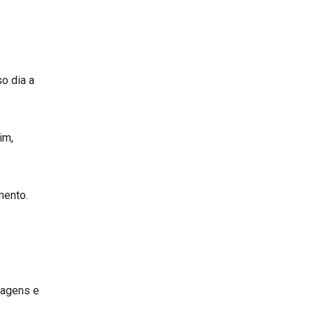
o dia a
im,
mento.
ntagens e