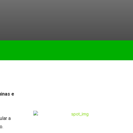
uinas e
ular a
o.