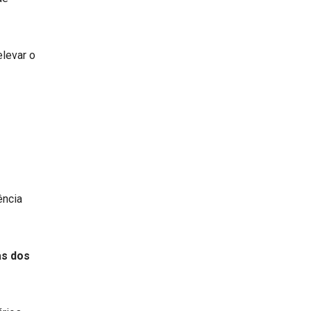
levar o
ência
as dos