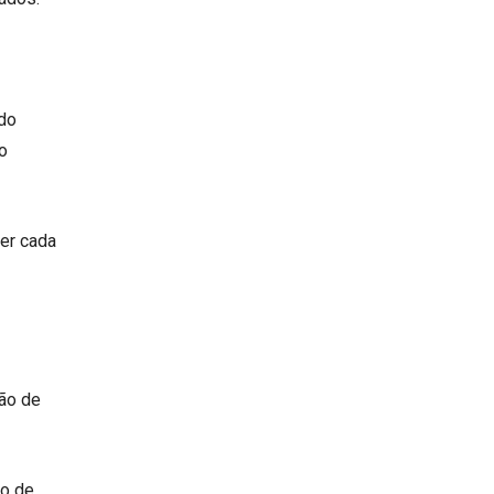
do
o
ser cada
ção de
ão de