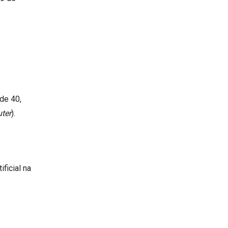
de 40,
uter
).
ficial na