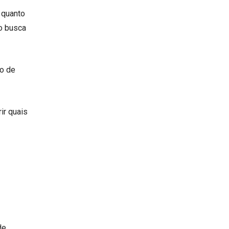
 quanto
o busca
ão de
ir quais
de