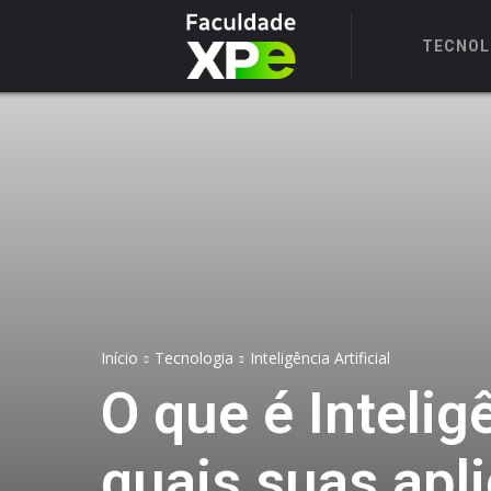
TECNOL
Início
Tecnologia
Inteligência Artificial
O que é Intelig
quais suas apl