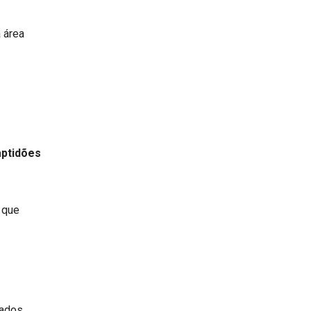
 área
aptidões
 que
dados.