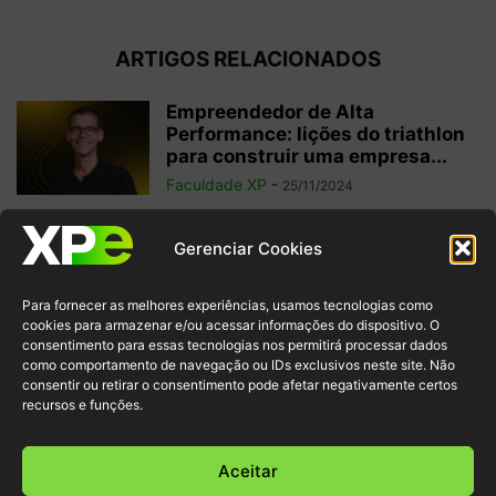
ARTIGOS RELACIONADOS
Empreendedor de Alta
Performance: lições do triathlon
para construir uma empresa...
Faculdade XP
-
25/11/2024
6 filmes sobre tecnologia para
Gerenciar Cookies
potencializar seu aprendizado
sobre o tema
Para fornecer as melhores experiências, usamos tecnologias como
Faculdade XP
-
22/11/2024
cookies para armazenar e/ou acessar informações do dispositivo. O
consentimento para essas tecnologias nos permitirá processar dados
como comportamento de navegação ou IDs exclusivos neste site. Não
Transição de carreira: um novo
consentir ou retirar o consentimento pode afetar negativamente certos
começo para o seu futuro
recursos e funções.
profissional
Faculdade XP
-
05/11/2024
Aceitar