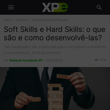
Início
Carreira
Desenvolvimento Pessoal
Soft Skills e Hard Skills: o que
são e como desenvolvê-las?
Tais habilidades são essenciais para o autodesenvolvimento
e recrutamento. Você as domina?
5776
Por
Redação Faculdade XP
-
07/09/2022