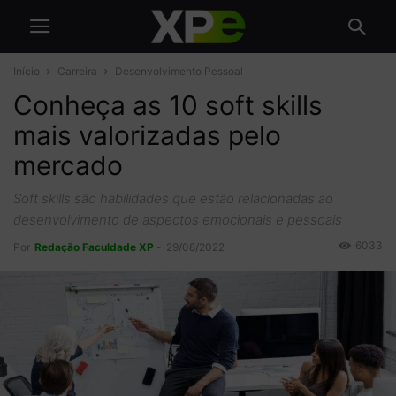
Início
Carreira
Desenvolvimento Pessoal
Conheça as 10 soft skills
mais valorizadas pelo
mercado
Soft skills são habilidades que estão relacionadas ao
desenvolvimento de aspectos emocionais e pessoais
6033
Por
Redação Faculdade XP
-
29/08/2022