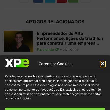
ARTIGOS RELACIONADOS
Empreendedor de Alta
Performance: lições do triathlon
para construir uma empresa...
Faculdade XP
-
25/11/2024
6 filmes sobre tecnologia para
Gerenciar Cookies
potencializar seu aprendizado
sobre o tema
Para fornecer as melhores experiências, usamos tecnologias como
Faculdade XP
-
22/11/2024
cookies para armazenar e/ou acessar informações do dispositivo. O
consentimento para essas tecnologias nos permitirá processar dados
como comportamento de navegação ou IDs exclusivos neste site. Não
Transição de carreira: um novo
consentir ou retirar o consentimento pode afetar negativamente certos
começo para o seu futuro
recursos e funções.
profissional
Faculdade XP
-
05/11/2024