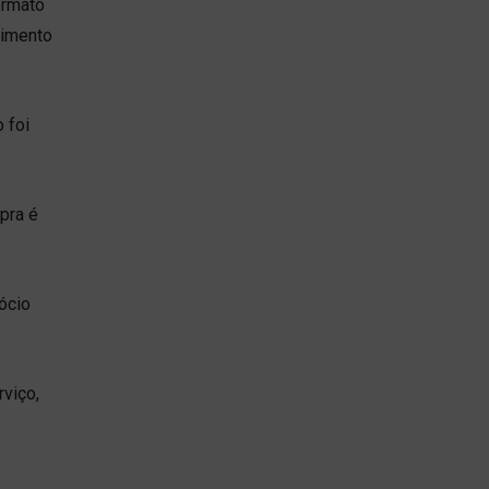
ormato
bimento
 foi
pra é
ócio
viço,