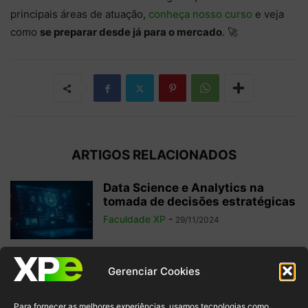
principais áreas de atuação,
conheça nosso curso
e veja
como
se preparar desde já para o mercado
. 🚀
ARTIGOS RELACIONADOS
Data Science e Analytics na
tomada de decisões estratégicas
Faculdade XP
-
29/11/2024
6 filmes sobre tecnologia para
Gerenciar Cookies
potencializar seu aprendizado
sobre o tema
Para fornecer as melhores experiências, usamos tecnologias como