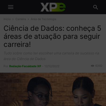
Início
Carreira
Área de Tecnologia
Ciência de Dados: conheça 5
áreas de atuação para seguir
carreira!
Tudo sobre como ter escolher uma carreira de sucesso na
área de Ciência de Dados
6360
Por
Redação Faculdade XP
-
12/12/2022