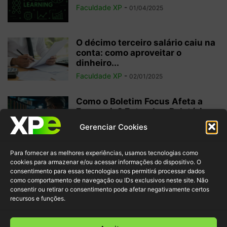
Faculdade XP
-
01/04/2025
O décimo terceiro salário caiu na
conta: como aproveitar o
dinheiro...
Faculdade XP
-
02/01/2025
Como o Boletim Focus Afeta a
Economia? Entenda o Relatório
do...
Gerenciar Cookies
Faculdade XP
-
30/12/2024
Para fornecer as melhores experiências, usamos tecnologias como
Tendências para Tech 2025 –
cookies para armazenar e/ou acessar informações do dispositivo. O
Metaverso e realidade estendida
consentimento para essas tecnologias nos permitirá processar dados
como comportamento de navegação ou IDs exclusivos neste site. Não
Faculdade XP
-
30/12/2024
consentir ou retirar o consentimento pode afetar negativamente certos
recursos e funções.