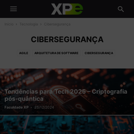
Início
Tecnologia
Cibersegurança
CIBERSEGURANÇA
AGILE
ARQUITETURA DE SOFTWARE
CIBERSEGURANÇA
CLOUD COMPUTING
DATA SCIENCE
DESENVOLVIMENTO
GESTÃO DE TI
INTELIGÊNCIA ARTIFICIAL
TRANSFORMAÇÃO DIGITAL
UX
Tendências para Tech 2025 – Criptografia
pós-quântica
Faculdade XP
-
23/12/2024