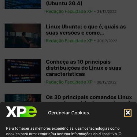
(Ubuntu 20.4)
Redação Faculdade XP
-
31/12/2022
Linux Ubuntu: o que é, quais as
suas versões e como...
Redação Faculdade XP
-
30/12/2022
Conheça as 10 principais
distribuições do Linux e suas
características
Redação Faculdade XP
-
28/12/2022
Os 30 principais comandos Linux
que todo usuário deve conhecer!
Redação Faculdade XP
-
26/12/2022
Gerenciar Cookies
Para fornecer as melhores experiências, usamos tecnologias como
Status HTTP: confira a lista
cookies para armazenar e/ou acessar informações do dispositivo. O