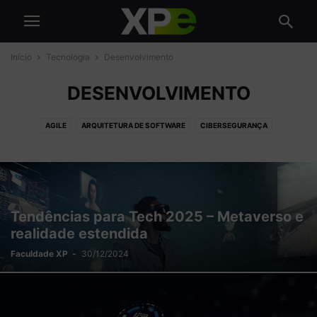
Início
Tecnologia
Desenvolvimento
DESENVOLVIMENTO
AGILE
ARQUITETURA DE SOFTWARE
CIBERSEGURANÇA
CLOUD COMPUTING
DATA SCIENCE
DESENVOLVIMENTO
GESTÃO DE TI
INTELIGÊNCIA ARTIFICIAL
TRANSFORMAÇÃO DIGITAL
UX
Tendências para Tech 2025 – Metaverso e
realidade estendida
Faculdade XP
-
30/12/2024