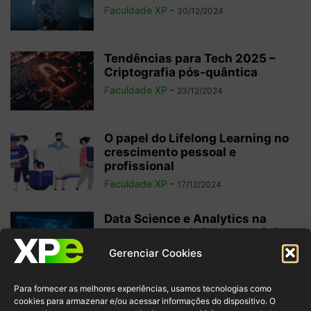
Faculdade XP
-
30/12/2024
Tendências para Tech 2025 –
Criptografia pós-quântica
Faculdade XP
-
23/12/2024
O papel do Lifelong Learning no
crescimento pessoal e
profissional
Faculdade XP
-
17/12/2024
Data Science e Analytics na
tomada de decisões estratégicas
Faculdade XP
-
29/11/2024
Gerenciar Cookies
Para fornecer as melhores experiências, usamos tecnologias como
Data Fabric: o que é e por que faz
cookies para armazenar e/ou acessar informações do dispositivo. O