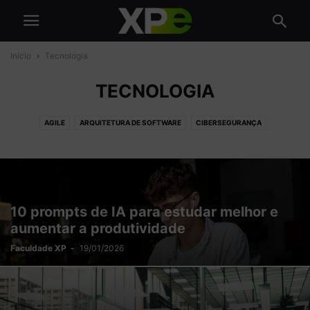
Início
Tecnologia
TECNOLOGIA
AGILE
ARQUITETURA DE SOFTWARE
CIBERSEGURANÇA
CLOUD COMPUTING
DATA SCIENCE
DESENVOLVIMENTO
GESTÃO DE TI
INTELIGÊNCIA ARTIFICIAL
TRANSFORMAÇÃO DIGITAL
UX
10 prompts de IA para estudar melhor e
aumentar a produtividade
Faculdade XP
-
19/01/2026