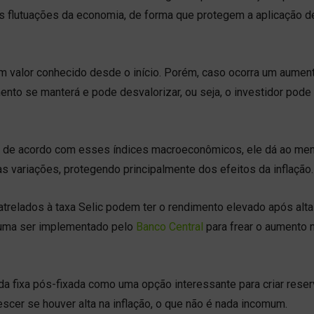
 flutuações da economia, de forma que protegem a aplicação d
um valor conhecido desde o início. Porém, caso ocorra um aumen
mento se manterá e pode desvalorizar, ou seja, o investidor pode
tua de acordo com esses índices macroeconômicos, ele dá ao me
as variações, protegendo principalmente dos efeitos da inflação.
atrelados à taxa Selic podem ter o rendimento elevado após alta
tuma ser implementado pelo
Banco Central
para frear o aumento 
a fixa pós-fixada como uma opção interessante para criar rese
scer se houver alta na inflação, o que não é nada incomum.