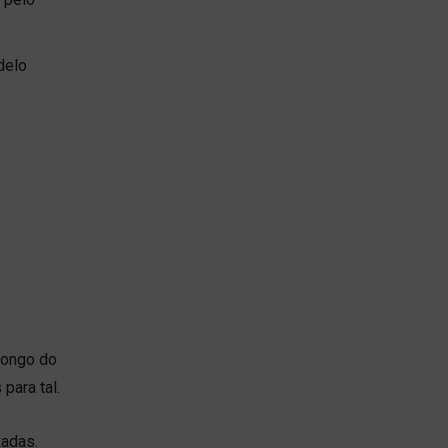
delo
longo do
para tal.
xadas.