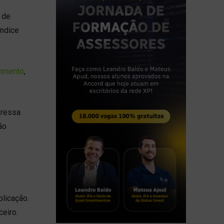
 de
índice
timento
,
eressa
ão
licação.
ceiro.