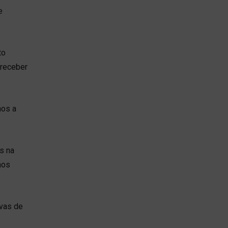
e
to
 receber
nos a
s na
nos
rvas de