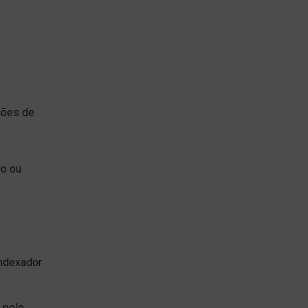
ções de
do ou
indexador
 pelo