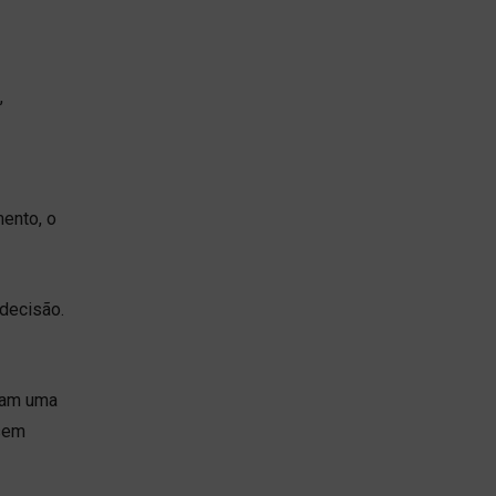
,
ento, o
decisão.
jam uma
 sem