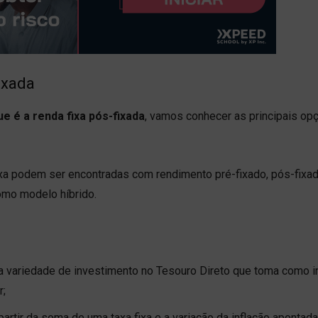
ixada
ue é a renda fixa pós-fixada
, vamos conhecer as principais op
fixa podem ser encontradas com rendimento pré-fixado, pós-fixa
mo modelo híbrido.
ma variedade de investimento no Tesouro Direto que toma como 
r;
artir da soma de uma taxa fixa e a variação da inflação apontada