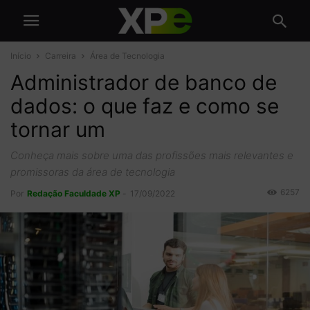
Início
Carreira
Área de Tecnologia
Administrador de banco de
dados: o que faz e como se
tornar um
Conheça mais sobre uma das profissões mais relevantes e
promissoras da área de tecnologia
6257
Por
Redação Faculdade XP
-
17/09/2022