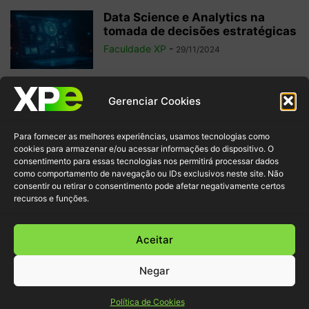
Data Science e Analytics na
tomada de decisões estratégicas
Faculdade XP
-
29/11/2024
6 filmes sobre tecnologia para
Gerenciar Cookies
potencializar seu aprendizado
sobre o tema
Para fornecer as melhores experiências, usamos tecnologias como
Faculdade XP
-
22/11/2024
cookies para armazenar e/ou acessar informações do dispositivo. O
consentimento para essas tecnologias nos permitirá processar dados
como comportamento de navegação ou IDs exclusivos neste site. Não
Data Fabric: o que é e por que faz
consentir ou retirar o consentimento pode afetar negativamente certos
parte da...
recursos e funções.
Faculdade XP
-
18/11/2024
Aceitar
Negar
© XP Educação 2022
Política de Cookies