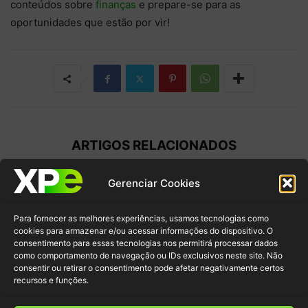
conteúdos sobre
finanças
e prepare-se para as
oportunidades que estão por vir!
ARTIGOS RELACIONADOS
Como o Boletim Focus Afeta a
Gerenciar Cookies
Economia? Entenda o Relatório
do...
Para fornecer as melhores experiências, usamos tecnologias como
Faculdade XP
-
30/12/2024
cookies para armazenar e/ou acessar informações do dispositivo. O
consentimento para essas tecnologias nos permitirá processar dados
como comportamento de navegação ou IDs exclusivos neste site. Não
FOREX: entenda mais sobre esse
consentir ou retirar o consentimento pode afetar negativamente certos
mercado de câmbio de moedas
recursos e funções.
estrangeiras
Faculdade XP
-
14/11/2024