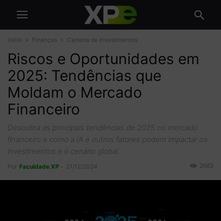
Início
Finanças
Carteira de Investimentos
Riscos e Oportunidades em
2025: Tendências que
Moldam o Mercado
Financeiro
Descubra as principais tendências de 2025 no mercado
financeiro e como a IA e outros fatores podem impactar os
investimentos e o cenário global.
2683
Por
Faculdade XP
-
21/12/2024