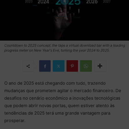
Countdown to 2025 concept. the taps a virtual download bar with a loading
progress meter on New Year's Eve, turning the year 2024 to 2025.
O ano de 2025 está chegando com tudo, trazendo
mudanças que prometem agitar o mercado financeiro. De
desafios no cenário econômico a inovações tecnológicas
que podem abrir novas portas, quem estiver atento às
tendências de 2025 terá uma grande vantagem para
prosperar.