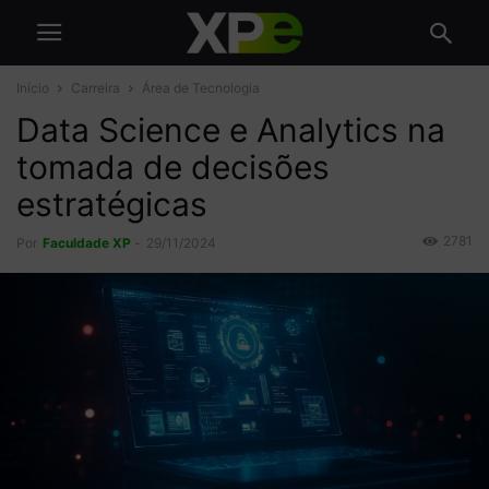
Início
Carreira
Área de Tecnologia
Data Science e Analytics na
tomada de decisões
estratégicas
2781
Por
Faculdade XP
-
29/11/2024