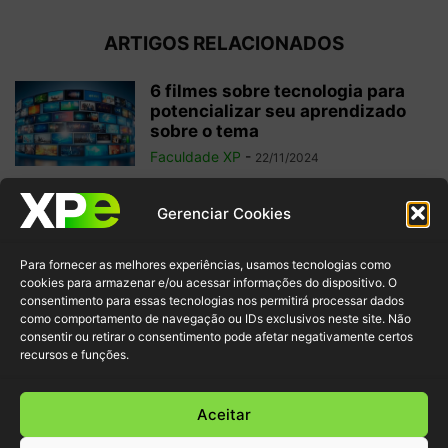
ARTIGOS RELACIONADOS
6 filmes sobre tecnologia para
potencializar seu aprendizado
sobre o tema
Faculdade XP
-
22/11/2024
Data Fabric: o que é e por que faz
Gerenciar Cookies
parte da...
Faculdade XP
-
18/11/2024
Para fornecer as melhores experiências, usamos tecnologias como
cookies para armazenar e/ou acessar informações do dispositivo. O
consentimento para essas tecnologias nos permitirá processar dados
como comportamento de navegação ou IDs exclusivos neste site. Não
O que é Edge Computing?
consentir ou retirar o consentimento pode afetar negativamente certos
Confira a diferença com Cloud
recursos e funções.
e...
Faculdade XP
-
28/10/2024
Aceitar