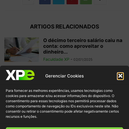
ARTIGOS RELACIONADOS
O décimo terceiro salário caiu na
conta: como aproveitar o
dinheiro...
Faculdade XP
-
02/01/2025
Investimentos internacionais:
Gerenciar Cookies
vale a pena investir fora do
Brasil?
Para fornecer as melhores experiências, usamos tecnologias como
Faculdade XP
-
04/10/2024
cookies para armazenar e/ou acessar informações do dispositivo. O
consentimento para essas tecnologias nos permitirá processar dados
como comportamento de navegação ou IDs exclusivos neste site. Não
Criptomoedas: regulamentações
consentir ou retirar o consentimento pode afetar negativamente certos
e inovação para garantir
recursos e funções.
segurança ao investidor
Faculdade XP
-
30/09/2024