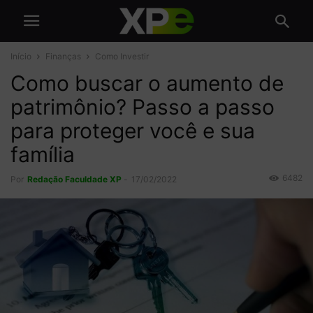
Início
Finanças
Como Investir
Como buscar o aumento de
patrimônio? Passo a passo
para proteger você e sua
família
6482
Por
Redação Faculdade XP
-
17/02/2022