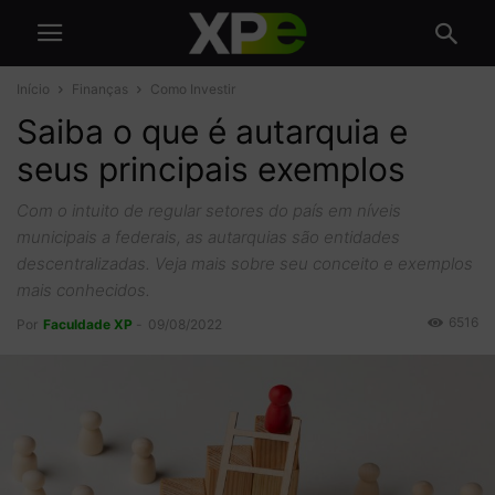
Início
Finanças
Como Investir
Saiba o que é autarquia e
seus principais exemplos
Com o intuito de regular setores do país em níveis
municipais a federais, as autarquias são entidades
descentralizadas. Veja mais sobre seu conceito e exemplos
mais conhecidos.
6516
Por
Faculdade XP
-
09/08/2022