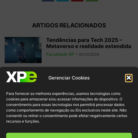
ARTIGOS RELACIONADOS
Tendências para Tech 2025 –
Metaverso e realidade estendida
Faculdade XP
-
30/12/2024
O que é Edge Computing?
Gerenciar Cookies
Confira a diferença com Cloud
e...
Para fornecer as melhores experiências, usamos tecnologias como
Faculdade XP
-
28/10/2024
cookies para armazenar e/ou acessar informações do dispositivo. O
consentimento para essas tecnologias nos permitirá processar dados
como comportamento de navegação ou IDs exclusivos neste site. Não
Nômade Digital: 10 Profissões na
consentir ou retirar o consentimento pode afetar negativamente certos
Área de Tecnologia para
recursos e funções.
Trabalhar de...
Redação Faculdade XP
-
14/03/2024