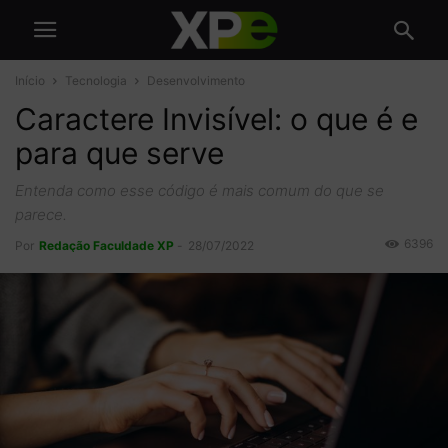
Início
Tecnologia
Desenvolvimento
Caractere Invisível: o que é e
para que serve
Entenda como esse código é mais comum do que se
parece.
6396
Por
Redação Faculdade XP
-
28/07/2022