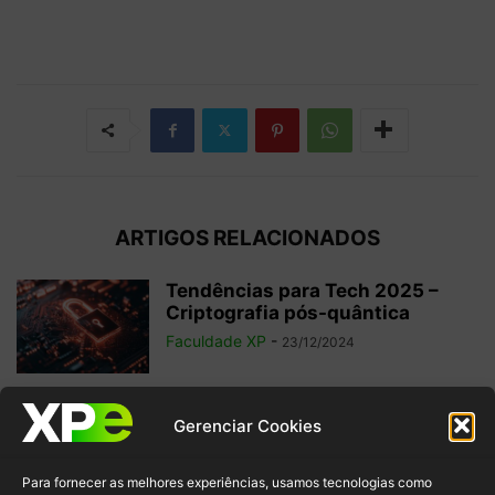
ARTIGOS RELACIONADOS
Tendências para Tech 2025 –
Criptografia pós-quântica
Faculdade XP
-
23/12/2024
A importância da Segurança
Gerenciar Cookies
Cibernética para o setor
financeiro
Para fornecer as melhores experiências, usamos tecnologias como
Faculdade XP
-
14/10/2024