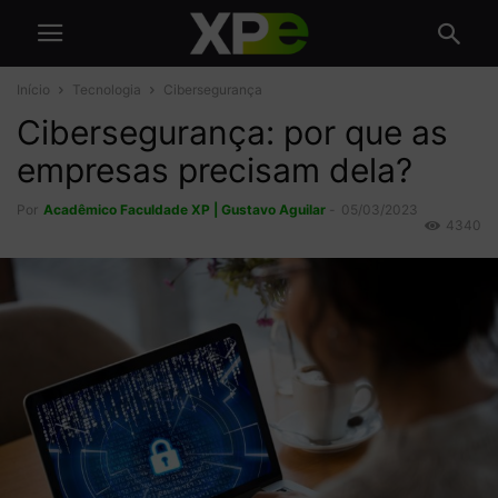
Início
Tecnologia
Cibersegurança
Cibersegurança: por que as
empresas precisam dela?
Por
Acadêmico Faculdade XP | Gustavo Aguilar
-
05/03/2023
4340