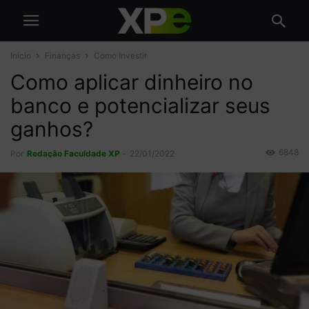
Início
Finanças
Como Investir
Como aplicar dinheiro no
banco e potencializar seus
ganhos?
6848
Por
Redação Faculdade XP
-
22/01/2022