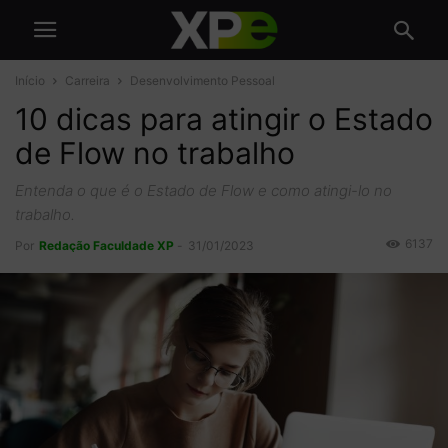
Início
Carreira
Desenvolvimento Pessoal
10 dicas para atingir o Estado
de Flow no trabalho
Entenda o que é o Estado de Flow e como atingi-lo no
trabalho.
6137
Por
Redação Faculdade XP
-
31/01/2023