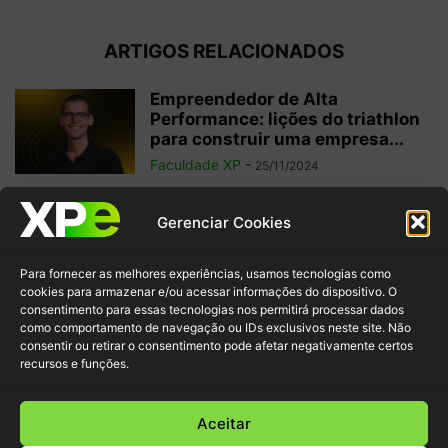
ARTIGOS RELACIONADOS
Empreendedor de Alta
Performance: lições do triathlon
para construir uma empresa...
Faculdade XP
-
25/11/2024
6 filmes sobre tecnologia para
Gerenciar Cookies
potencializar seu aprendizado
sobre o tema
Para fornecer as melhores experiências, usamos tecnologias como
Faculdade XP
-
22/11/2024
cookies para armazenar e/ou acessar informações do dispositivo. O
consentimento para essas tecnologias nos permitirá processar dados
como comportamento de navegação ou IDs exclusivos neste site. Não
Transição de carreira: um novo
consentir ou retirar o consentimento pode afetar negativamente certos
começo para o seu futuro
recursos e funções.
profissional
Faculdade XP
-
05/11/2024
Aceitar