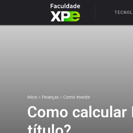
TECNOL
Início
Finanças
Como Investir
Como calcular 
título?