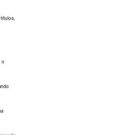
títulos,
 o
tando
ma