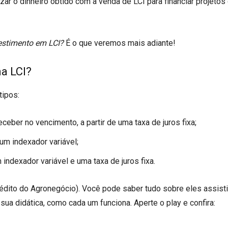
zar o dinheiro obtido com a venda de LCI para financiar projetos
vestimento em LCI?
É o que veremos mais adiante!
a LCI?
tipos:
ceber no vencimento, a partir de uma taxa de juros fixa;
um indexador variável;
dexador variável e uma taxa de juros fixa.
Crédito do Agronegócio). Você pode saber tudo sobre eles assist
 sua didática, como cada um funciona. Aperte o play e confira: