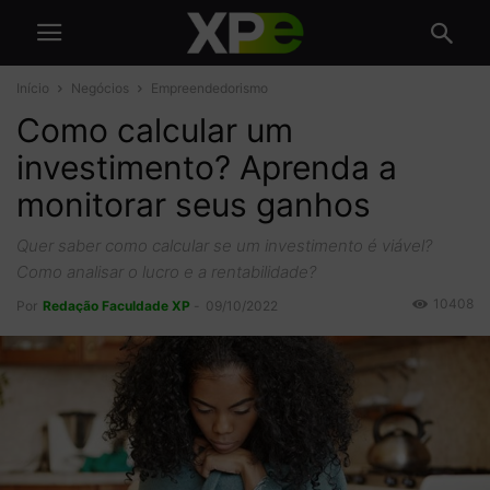
Início
Negócios
Empreendedorismo
Como calcular um
investimento? Aprenda a
monitorar seus ganhos
Quer saber como calcular se um investimento é viável?
Como analisar o lucro e a rentabilidade?
10408
Por
Redação Faculdade XP
-
09/10/2022