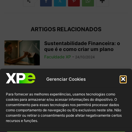
ARTIGOS RELACIONADOS
Sustentabilidade Financeira: o
que é e como criar um plano
Faculdade XP
-
24/10/2024
Isenção Fiscal: o que é, para que
Gerenciar Cookies
serve e importância
Faculdade XP
-
11/09/2024
Para fornecer as melhores experiências, usamos tecnologias como
cookies para armazenar e/ou acessar informações do dispositivo. O
consentimento para essas tecnologias nos permitirá processar dados
como comportamento de navegação ou IDs exclusivos neste site. Não
Expert XP: saiba tudo sobre o
consentir ou retirar o consentimento pode afetar negativamente certos
maior festival de investimentos
recursos e funções.
do...
Faculdade XP
-
28/08/2024