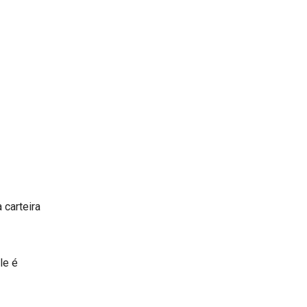
 carteira
le é