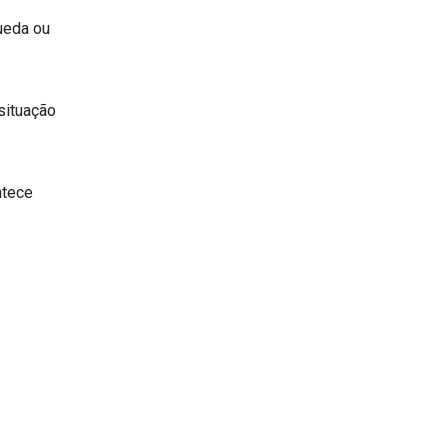
queda ou
situação
ntece