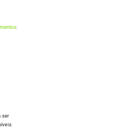
imentos
:
 ser
íveis.