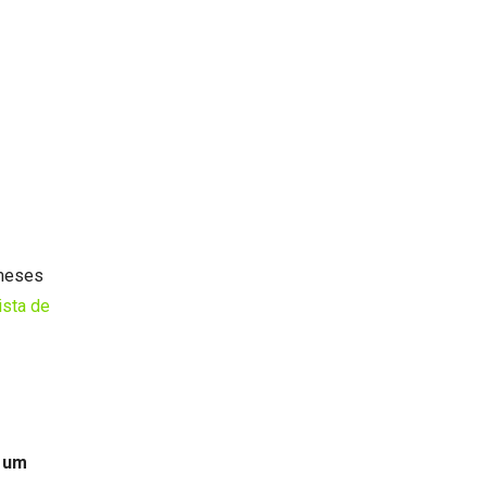
 meses
lista de
é um