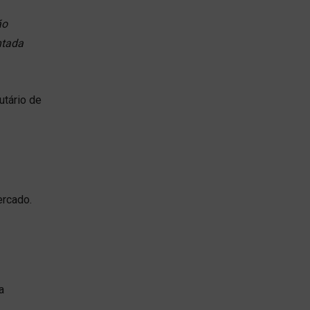
ão
ntada
utário de
ercado.
a