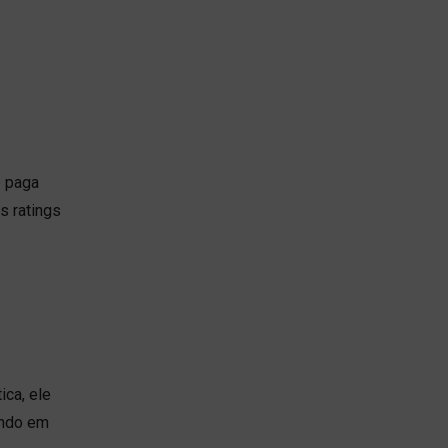
e paga
s ratings
ica, ele
ando em