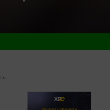
ixa.
s