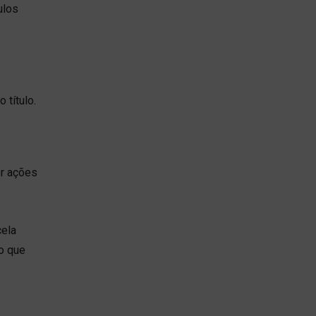
ulos
título.
er ações
cela
 o que