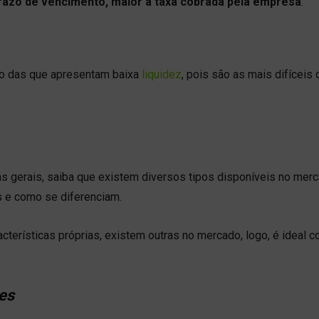
razo de vencimento, maior a taxa cobrada pela empresa
.
do das que apresentam baixa
liquidez
, pois são as mais difíceis 
s gerais, saiba que existem diversos tipos disponíveis no mer
es e como se diferenciam.
terísticas próprias, existem outras no mercado, logo, é ideal 
es