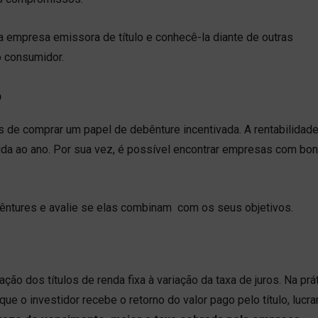
a empresa emissora de título e conhecê-la diante de outras
o consumidor.
o
s de comprar um papel de debênture incentivada. A rentabilidad
a ao ano. Por sua vez, é possível encontrar empresas com bon
êntures e avalie se elas combinam com os seus objetivos.
ção dos títulos de renda fixa à variação da taxa de juros. Na prát
ue o investidor recebe o retorno do valor pago pelo título, lucr