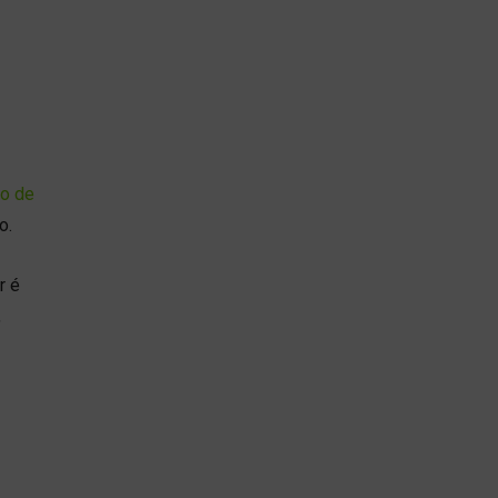
o de
o.
r é
,