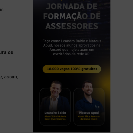
is
ura ou
e, assim,