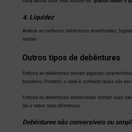
cima desse valor. Mas lembre-se:
quanto maior o p
4. Liquidez
Analise as melhores debêntures incentivadas, fugin
vender.
Outros tipos de debêntures
Embora as debêntures tenham algumas característica
brasileiro. Portanto, o ideal é conhecer quais são el
Embora as debêntures incentivadas tenham suas carac
las e saber suas diferenças.
Debêntures não conversíveis ou simpl