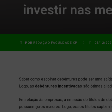
investir nas m
POR
REDAÇÃO FACULDADE XP
05/12/202
Saber como escolher debêntures pode ser uma saída 
Logo, as
debêntures incentivadas
são ótimas aliad
Em relação às empresas, a emissão de títulos de deb
possuem juros maiores. Logo, esses títulos captam r