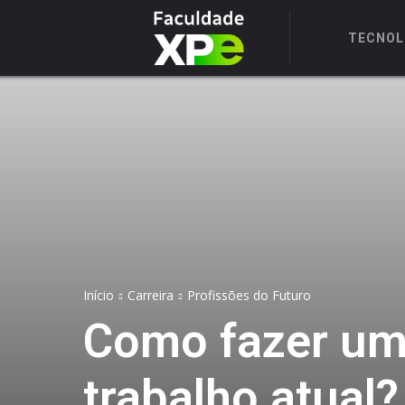
TECNOL
Início
Carreira
Profissões do Futuro
Como fazer um 
trabalho atual?