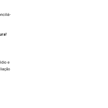
nciliá-
ura!
édio e
liação