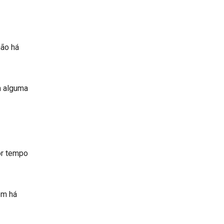
não há
m alguma
or tempo
ém há