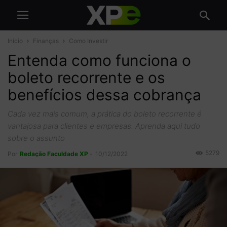
Início
Finanças
Como Investir
Entenda como funciona o
boleto recorrente e os
benefícios dessa cobrança
Cada vez mais comum, a prática do boleto recorrente é
vantajosa para clientes e empresas. Aprenda aqui tudo
sobre o assunto
5279
Por
Redação Faculdade XP
-
10/12/2022