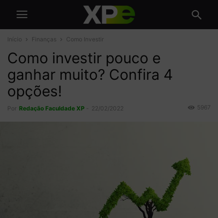
Início
Finanças
Como Investir
Como investir pouco e
ganhar muito? Confira 4
opções!
5967
Por
Redação Faculdade XP
-
22/02/2022