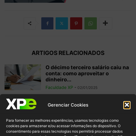
ARTIGOS RELACIONADOS
O décimo terceiro salário caiu na
conta: como aproveitar o
dinheiro...
Faculdade XP
-
02/01/2025
Investimentos internacionais:
Gerenciar Cookies
vale a pena investir fora do
Brasil?
Para fornecer as melhores experiências, usamos tecnologias como
Faculdade XP
-
04/10/2024
cookies para armazenar e/ou acessar informações do dispositivo. O
consentimento para essas tecnologias nos permitirá processar dados