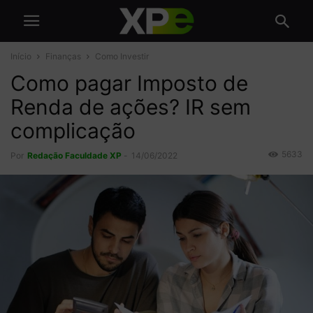
Início
Finanças
Como Investir
Como pagar Imposto de
Renda de ações? IR sem
complicação
5633
Por
Redação Faculdade XP
-
14/06/2022