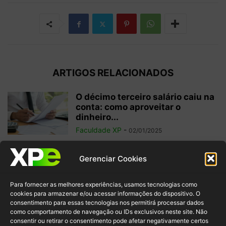
ARTIGOS RELACIONADOS
O décimo terceiro salário caiu na
conta: como aproveitar o
dinheiro...
Faculdade XP
-
02/01/2025
O impacto do PIX no Brasil e o
Gerenciar Cookies
futuro dos pagamentos
Faculdade XP
-
01/11/2024
Para fornecer as melhores experiências, usamos tecnologias como
cookies para armazenar e/ou acessar informações do dispositivo. O
consentimento para essas tecnologias nos permitirá processar dados
como comportamento de navegação ou IDs exclusivos neste site. Não
Investimentos internacionais:
consentir ou retirar o consentimento pode afetar negativamente certos
vale a pena investir fora do