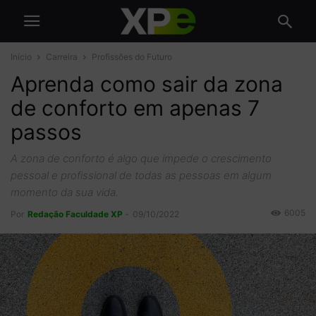
Início
Carreira
Profissões do Futuro
Aprenda como sair da zona
de conforto em apenas 7
passos
A zona de conforto é algo que impede o crescimento
pessoal e profissional de todas as pessoas em algum
momento da sua vida.
6005
Por
Redação Faculdade XP
-
09/10/2022