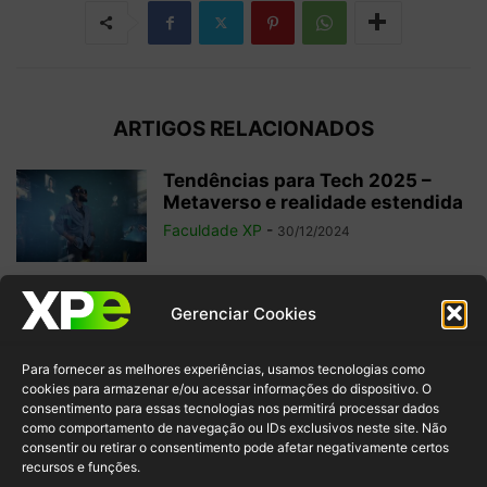
ARTIGOS RELACIONADOS
Tendências para Tech 2025 –
Metaverso e realidade estendida
Faculdade XP
-
30/12/2024
O que é Edge Computing?
Gerenciar Cookies
Confira a diferença com Cloud
e...
Para fornecer as melhores experiências, usamos tecnologias como
Faculdade XP
-
28/10/2024
cookies para armazenar e/ou acessar informações do dispositivo. O
consentimento para essas tecnologias nos permitirá processar dados
como comportamento de navegação ou IDs exclusivos neste site. Não
Nômade Digital: 10 Profissões na
consentir ou retirar o consentimento pode afetar negativamente certos
Área de Tecnologia para
recursos e funções.
Trabalhar de...