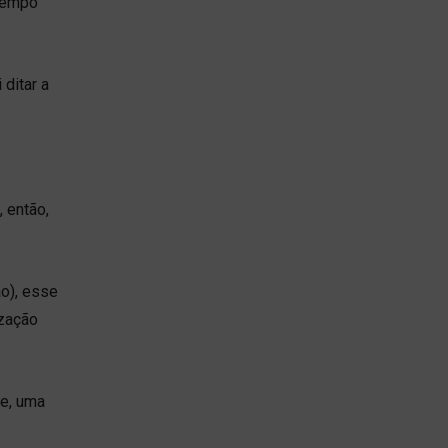
 tempo
 ditar a
 então,
ão), esse
ização
te, uma