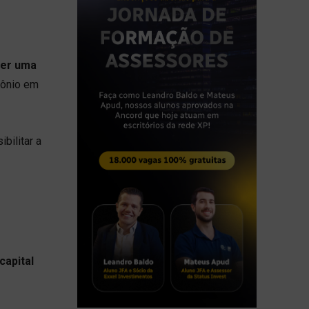
ter uma
mônio em
bilitar a
capital