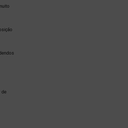
muito
osição
idendos
r de