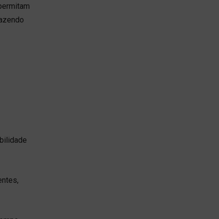
 permitam
fazendo
bilidade
entes,