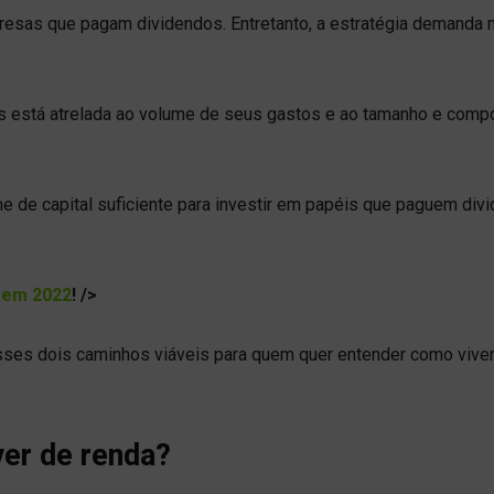
resas que pagam dividendos. Entretanto, a estratégia demanda 
dos está atrelada ao volume de seus gastos e ao tamanho e comp
ume de capital suficiente para investir em papéis que paguem div
 em 2022
! />
sses dois caminhos viáveis para quem quer entender como vive
ver de renda?