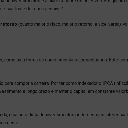
da de investimentos é a clareza sobre os objetivos. Em quanto
orne sua fonte de renda passiva?
x retorno
(quanto maior o risco, maior o retorno, e vice-versa), vai
o, como uma forma de complementar a aposentadoria. Este será,
 para compor a carteira. Por ter como indexador o IPCA (inflaç
investimento a longo prazo e manter o capital em constante valor
nda, uma outra lista de investimentos pode ser mais interessan
dicamente.