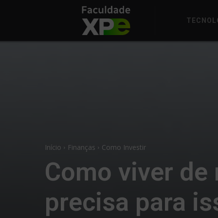
TECNOL
Início
Finanças
Como Investir
Como viver de 
precisa para is