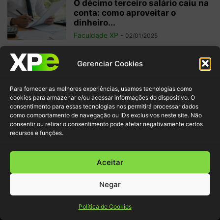
O décimo terceiro salário caiu na
conta: como aproveitar o
dinheiro...
Faculdade XP
-
02/01/2025
Investimentos internacionais:
Gerenciar Cookies
vale a pena investir fora do
Brasil?
Para fornecer as melhores experiências, usamos tecnologias como
Faculdade XP
-
04/10/2024
cookies para armazenar e/ou acessar informações do dispositivo. O
consentimento para essas tecnologias nos permitirá processar dados
como comportamento de navegação ou IDs exclusivos neste site. Não
Criptomoedas: regulamentações
consentir ou retirar o consentimento pode afetar negativamente certos
e inovação para garantir
recursos e funções.
segurança ao investidor
Faculdade XP
-
30/09/2024
Aceitar
Negar
© XP Educação 2022
Política de Cookies