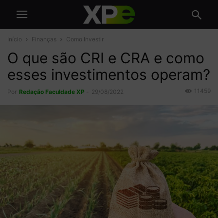
Início
Finanças
Como Investir
O que são CRI e CRA e como
esses investimentos operam?
11459
Por
Redação Faculdade XP
-
29/08/2022