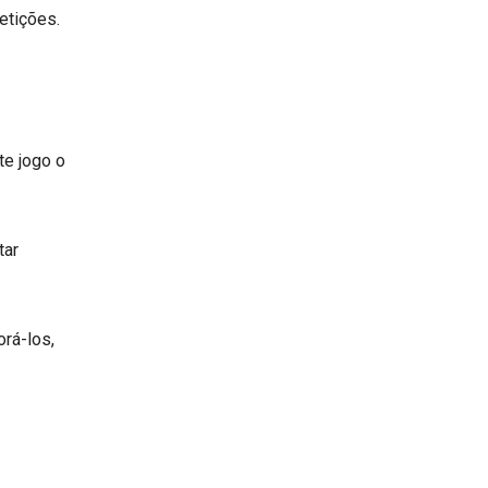
etições.
te jogo o
tar
rá-los,