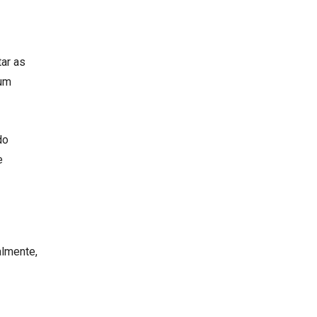
tar as
 um
do
e
almente,