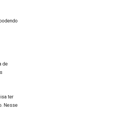
 podendo
a de
as
isa ter
ro. Nesse