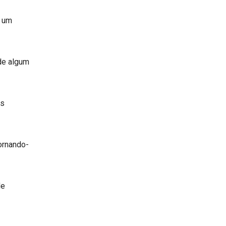
e um
de algum
ns
tornando-
de