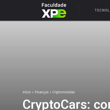
TECNOL
Início
Finanças
Criptomoedas
CryptoCars: co