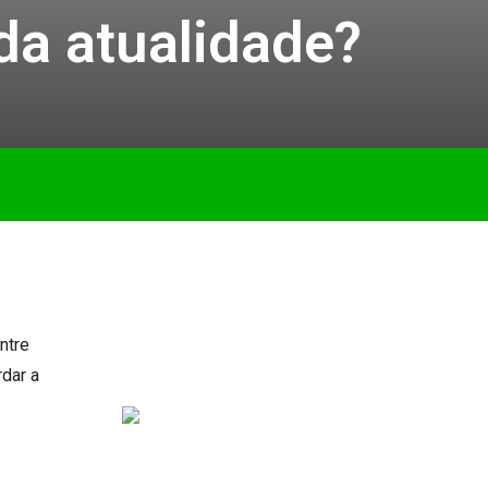
da atualidade?
ntre
rdar a