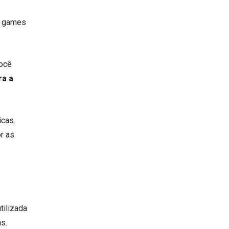
is games
Você
ra a
icas.
r as
utilizada
s.