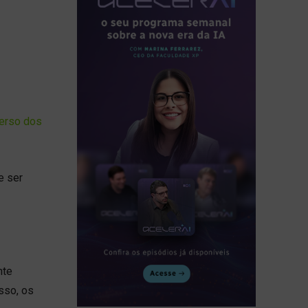
verso dos
e ser
nte
sso, os