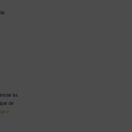
 da
niciar às
ipar de
eja o