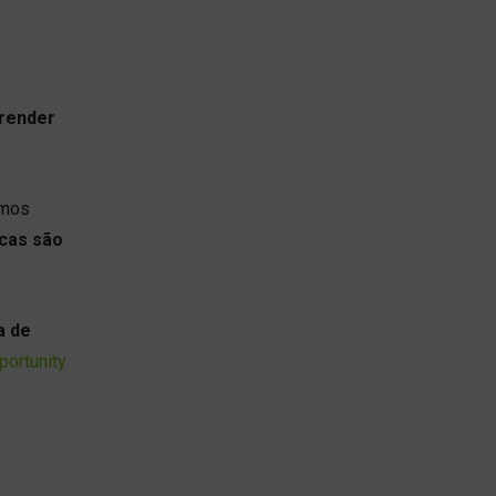
render
emos
icas são
a de
ortunity