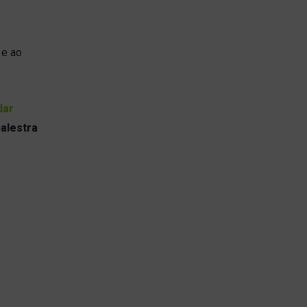
 e ao
dar
alestra