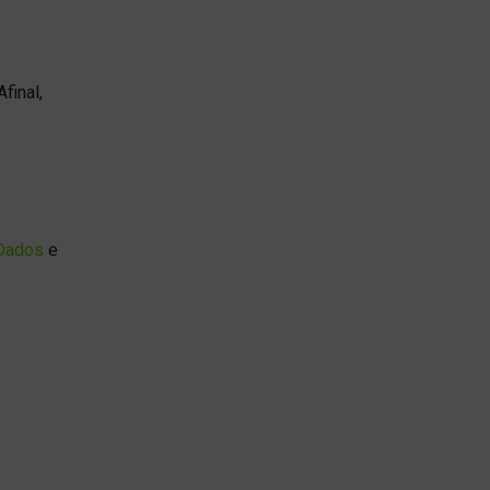
final,
 Dados
e