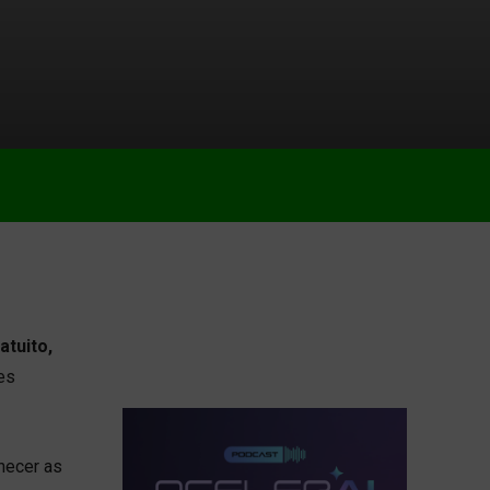
atuito,
es
hecer as