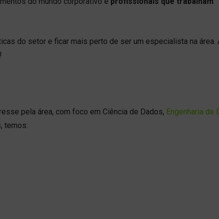
egmentos do mundo corporativo e
profissionais que trabalham
as do setor e ficar mais perto de ser um especialista na área. A
!
resse pela área, com foco em Ciência de Dados,
Engenharia de
s, temos: