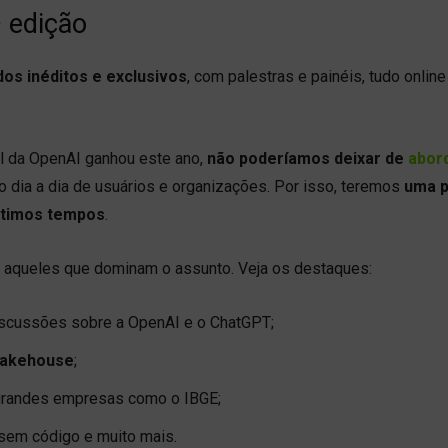
 edição
os inéditos e exclusivos
, com palestras e painéis, tudo online
al da OpenAI ganhou este ano,
não poderíamos deixar de
abor
o dia a dia de usuários e organizações. Por isso, teremos
uma p
últimos tempos
.
 aqueles que dominam o assunto. Veja os destaques:
iscussões sobre a OpenAI e o ChatGPT;
Lakehouse
;
grandes empresas como o IBGE;
sem código e muito mais.