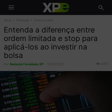
Início
Finanças
Como Investir
Entenda a diferença entre
ordem limitada e stop para
aplicá-los ao investir na
bolsa
6392
Por
Redação Faculdade XP
-
10/02/2022