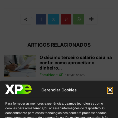
ARTIGOS RELACIONADOS
O décimo terceiro salário caiu na
conta: como aproveitar o
dinheiro...
Faculdade XP
-
02/01/2025
Investimentos internacionais:
Gerenciar Cookies
vale a pena investir fora do
Brasil?
Para fornecer as melhores experiências, usamos tecnologias como
Faculdade XP
-
04/10/2024
cookies para armazenar e/ou acessar informações do dispositivo. O
consentimento para essas tecnologias nos permitirá processar dados
como comportamento de navegação ou IDs exclusivos neste site. Não