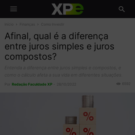
Início
Finanças
Como Investir
Afinal, qual é a diferença
entre juros simples e juros
compostos?
Entenda a diferença entre juros simples e compostos, e
como o cálculo afeta a sua vida em diferentes situações.
6592
Por
Redação Faculdade XP
-
28/10/2022