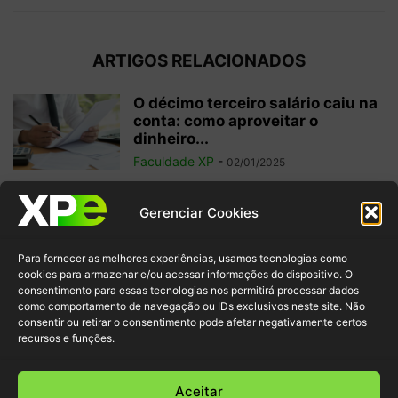
ARTIGOS RELACIONADOS
O décimo terceiro salário caiu na
conta: como aproveitar o
dinheiro...
Faculdade XP
-
02/01/2025
Investimentos internacionais:
Gerenciar Cookies
vale a pena investir fora do
Brasil?
Para fornecer as melhores experiências, usamos tecnologias como
Faculdade XP
-
04/10/2024
cookies para armazenar e/ou acessar informações do dispositivo. O
consentimento para essas tecnologias nos permitirá processar dados
como comportamento de navegação ou IDs exclusivos neste site. Não
Criptomoedas: regulamentações
consentir ou retirar o consentimento pode afetar negativamente certos
e inovação para garantir
recursos e funções.
segurança ao investidor
Faculdade XP
-
30/09/2024
Aceitar