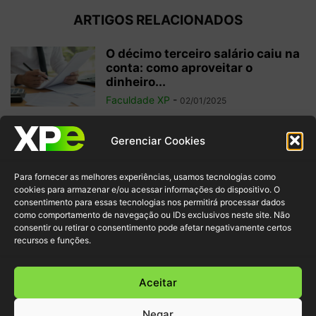
ARTIGOS RELACIONADOS
O décimo terceiro salário caiu na
conta: como aproveitar o
dinheiro...
Faculdade XP
-
02/01/2025
Investimentos internacionais:
Gerenciar Cookies
vale a pena investir fora do
Brasil?
Para fornecer as melhores experiências, usamos tecnologias como
Faculdade XP
-
04/10/2024
cookies para armazenar e/ou acessar informações do dispositivo. O
consentimento para essas tecnologias nos permitirá processar dados
como comportamento de navegação ou IDs exclusivos neste site. Não
Criptomoedas: regulamentações
consentir ou retirar o consentimento pode afetar negativamente certos
e inovação para garantir
recursos e funções.
segurança ao investidor
Faculdade XP
-
30/09/2024
Aceitar
Negar