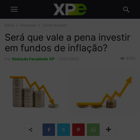
Início
Finanças
Como Investir
Será que vale a pena investir
em fundos de inflação?
5753
Por
Redação Faculdade XP
-
12/01/2022