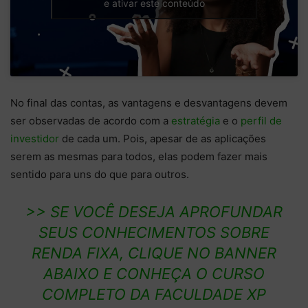
e ativar este conteúdo
No final das contas, as vantagens e desvantagens devem
ser observadas de acordo com a
estratégia
e o
perfil de
investidor
de cada um. Pois, apesar de as aplicações
serem as mesmas para todos, elas podem fazer mais
sentido para uns do que para outros.
>> SE VOCÊ DESEJA APROFUNDAR
SEUS CONHECIMENTOS SOBRE
RENDA FIXA, CLIQUE NO BANNER
ABAIXO E CONHEÇA O CURSO
COMPLETO DA
FACULDADE XP