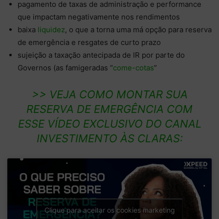
pagamento de taxas de administração e performance
que impactam negativamente nos rendimentos
baixa
liquidez
, o que a torna uma má opção para reserva
de emergência e resgates de curto prazo
sujeição a taxação antecipada de IR por parte do
Governos (as famigeradas “
come-cotas
”
>> VEJA COMO MONTAR SUA
RESERVA DE EMERGÊNCIA COM
ESSE VÍDEO EXCLUSIVO DO CANAL
INVESTIMENTO ÀS CLARAS:
Clique para aceitar os cookies marketing