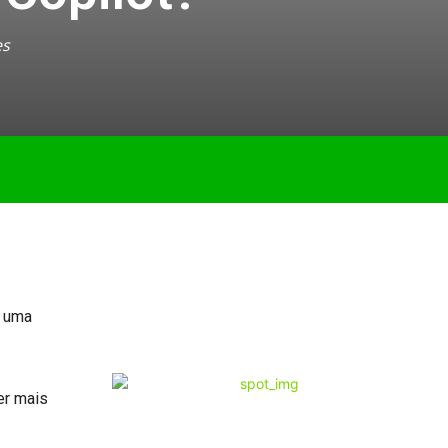
es
s uma
er mais