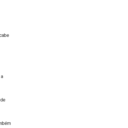
 cabe
 a
 de
também