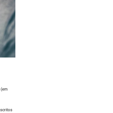
l (em
scritos