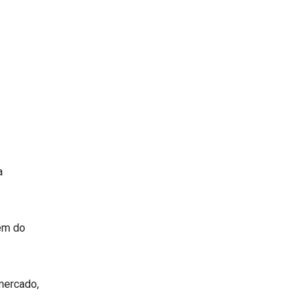
a
lém do
mercado,