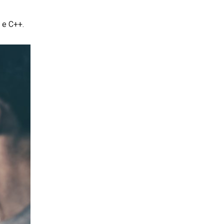
 e C++.