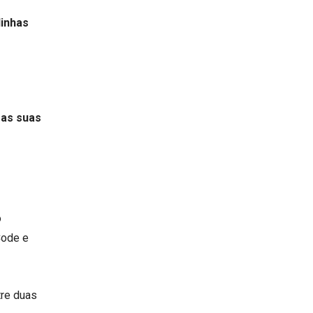
linhas
 as suas
o
Code e
tre duas