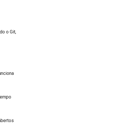
o o Git,
unciona
 tempo
abertos