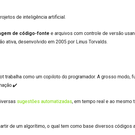
etos de inteligência artificial.
agem de código-fonte
e arquivos com controle de versão usand
o ativa, desenvolvido em 2005 por Linus Torvalds.
lot trabalha como um copiloto do programador. A grosso modo, f
mação.✔️
diversas
sugestões automatizadas
, em tempo real e ao mesmo
rtir de um algorítimo, o qual tem como base diversos códigos 