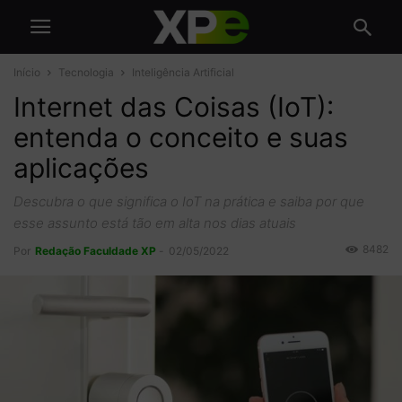
Início
Tecnologia
Inteligência Artificial
Internet das Coisas (IoT):
entenda o conceito e suas
aplicações
Descubra o que significa o IoT na prática e saiba por que
esse assunto está tão em alta nos dias atuais
8482
Por
Redação Faculdade XP
-
02/05/2022