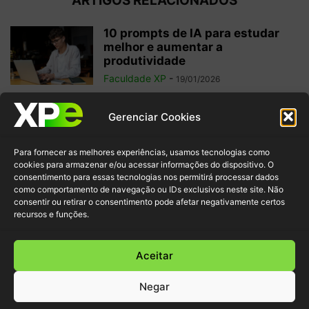
ARTIGOS RELACIONADOS
10 prompts de IA para estudar
melhor e aumentar a
produtividade
Faculdade XP
-
19/01/2026
Agentes de IA: o futuro da
Gerenciar Cookies
inteligência artificial autônoma
Faculdade XP
-
25/04/2025
Para fornecer as melhores experiências, usamos tecnologias como
cookies para armazenar e/ou acessar informações do dispositivo. O
consentimento para essas tecnologias nos permitirá processar dados
como comportamento de navegação ou IDs exclusivos neste site. Não
ChatGPT Plus: o que é, como
consentir ou retirar o consentimento pode afetar negativamente certos
funciona e vale a pena...
recursos e funções.
Faculdade XP
-
04/04/2025
Aceitar
Negar