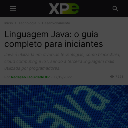
Início
Tecnologia
Desenvolvimento
Linguagem Java: o guia
completo para iniciantes
Java é utilizada em diversas tecnologias, como blockchain,
cloud computing e IoT, sendo a terceira linguagem mais
utilizada por programadores.
7253
Por
Redação Faculdade XP
-
17/12/2022