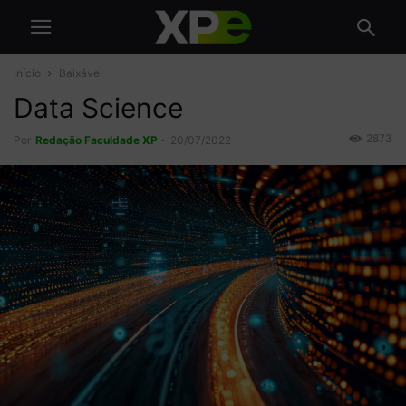
Início
Baixável
Data Science
2873
Por
Redação Faculdade XP
-
20/07/2022