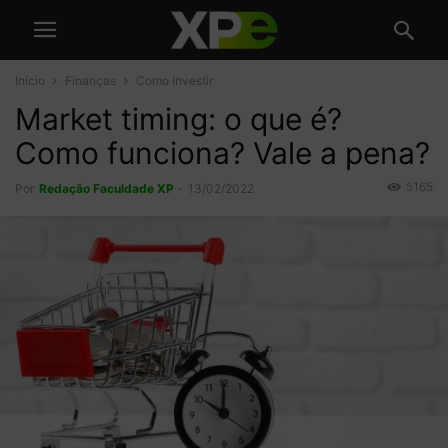
Início
Finanças
Como Investir
Market timing: o que é?
Como funciona? Vale a pena?
5165
Por
Redação Faculdade XP
-
13/02/2022