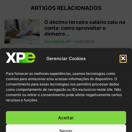
ARTIGOS RELACIONADOS
O décimo terceiro salário caiu na
conta: como aproveitar o
dinheiro...
Faculdade XP
-
02/01/2025
Investimentos internacionais:
Gerenciar Cookies
vale a pena investir fora do
Brasil?
Para fornecer as melhores experiências, usamos tecnologias como
Faculdade XP
-
04/10/2024
cookies para armazenar e/ou acessar informações do dispositivo. O
consentimento para essas tecnologias nos permitirá processar dados
como comportamento de navegação ou IDs exclusivos neste site. Não
Criptomoedas: regulamentações
consentir ou retirar o consentimento pode afetar negativamente certos
e inovação para garantir
recursos e funções.
segurança ao investidor
Faculdade XP
-
30/09/2024
Aceitar
Negar