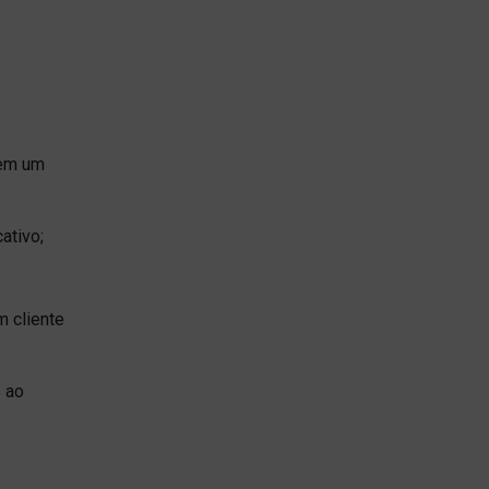
 em um
ativo;
 cliente
s ao