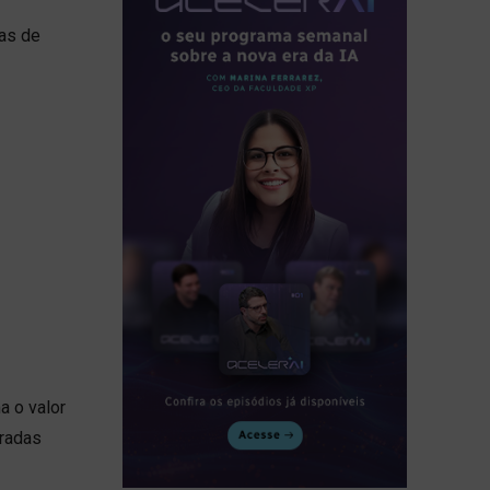
eas de
a o valor
eradas