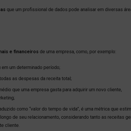
cas
que um profissional de dados pode analisar em diversas ár
nais e financeiros
de uma empresa, como, por exemplo:
u em um determinado período;
 todas as despesas da receita total;
édio que uma empresa gasta para adquirir um novo cliente,
keting;
aduzido como “valor do tempo de vida”, é uma métrica que estim
o longo de seu relacionamento, considerando tanto as receitas g
e cliente.