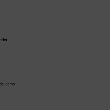
cador
ada, como