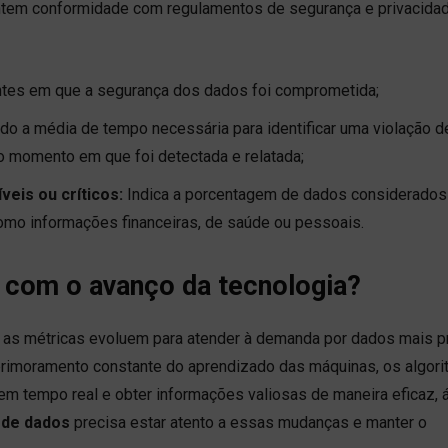
antem conformidade com regulamentos de segurança e privacida
ntes em que a segurança dos dados foi comprometida;
o a média de tempo necessária para identificar uma violação d
 momento em que foi detectada e relatada;
veis ou críticos:
Indica a porcentagem de dados considerados
como informações financeiras, de saúde ou pessoais.
s com o avanço da tecnologia?
 as métricas evoluem para atender à demanda por dados mais p
rimoramento constante do aprendizado das máquinas, os algori
 tempo real e obter informações valiosas de maneira eficaz, á
 de dados
precisa estar atento a essas mudanças e manter o