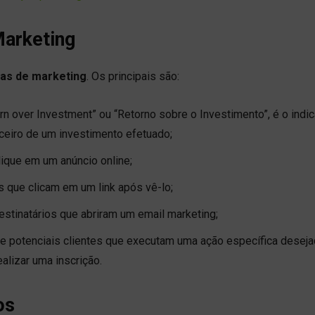
arketing
ias de marketing
. Os principais são:
n over Investment” ou “Retorno sobre o Investimento”, é o indi
anceiro de um investimento efetuado;
ique em um anúncio online;
que clicam em um link após vê-lo;
tinatários que abriram um email marketing;
e potenciais clientes que executam uma ação específica desej
alizar uma inscrição.
os