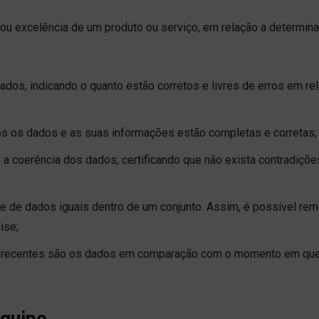
ou excelência de um produto ou serviço, em relação a determin
dos, indicando o quanto estão corretos e livres de erros em re
s os dados e as suas informações estão completas e corretas;
 a coerência dos dados, certificando que não exista contradiçõe
de de dados iguais dentro de um conjunto. Assim, é possível re
ise;
ão recentes são os dados em comparação com o momento em qu
quipe