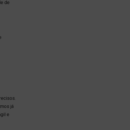
de de
e
recisos.
tmos já
gil e