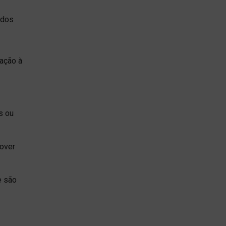
ados
lação à
s ou
mover
e são