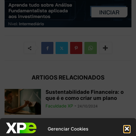
ARTIGOS RELACIONADOS
Sustentabilidade Financeira: o
que é e como criar um plano
Faculdade XP
-
24/10/2024
Isenção Fiscal: o que é, para que
Gerenciar Cookies
serve e importância