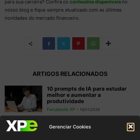
para sua carreira? Confira os
conteúdos disponíveis
no
nosso blog e fique sempre atualizado com as últimas
novidades do mercado financeiro.
ARTIGOS RELACIONADOS
10 prompts de IA para estudar
melhor e aumentar a
produtividade
Faculdade XP
-
19/01/2026
Agentes de IA: o futuro da
Gerenciar Cookies
inteligência artificial autônoma
Faculdade XP
-
25/04/2025