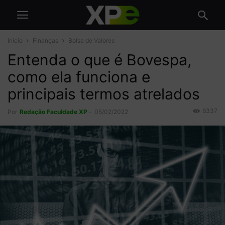
Início
Finanças
Bolsa de Valores
Entenda o que é Bovespa,
como ela funciona e
principais termos atrelados
6337
Por
Redação Faculdade XP
-
05/02/2022