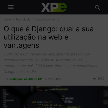
Início
Tecnologia
Desenvolvimento
O que é Django: qual a sua
utilização na web e
vantagens
O Django é um framework amplamente utilizado por
desenvolvedores. No início de setembro de 2022,
encontramos mais 200 vagas abertas para especialistas
Django no LinkedIn.
5920
Por
Redação Faculdade XP
-
07/09/2022