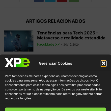
ARTIGOS RELACIONADOS
Tendências para Tech 2025 –
Metaverso e realidade estendida
Faculdade XP
-
30/12/2024
O que é Edge Computing?
Gerenciar Cookies
Confira a diferença com Cloud
e...
Para fornecer as melhores experiências, usamos tecnologias como
Faculdade XP
-
28/10/2024
cookies para armazenar e/ou acessar informações do dispositivo. O
consentimento para essas tecnologias nos permitirá processar dados
como comportamento de navegação ou IDs exclusivos neste site. Não
Nômade Digital: 10 Profissões na
consentir ou retirar o consentimento pode afetar negativamente certos
Área de Tecnologia para
recursos e funções.
Trabalhar de...
Redação Faculdade XP
-
14/03/2024