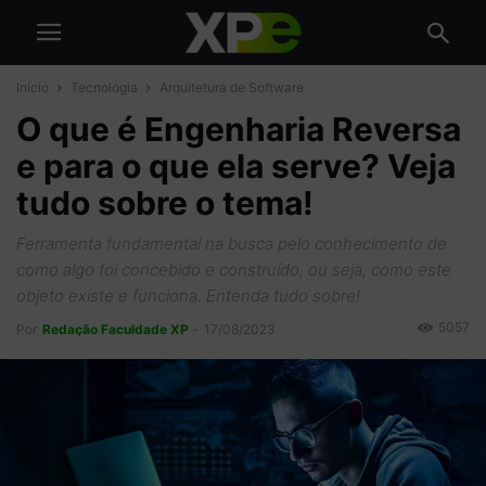
Início
Tecnologia
Arquitetura de Software
O que é Engenharia Reversa
e para o que ela serve? Veja
tudo sobre o tema!
Ferramenta fundamental na busca pelo conhecimento de
como algo foi concebido e construído, ou seja, como este
objeto existe e funciona. Entenda tudo sobre!
5057
Por
Redação Faculdade XP
-
17/08/2023