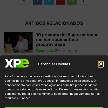
ARTIGOS RELACIONADOS
10 prompts de IA para estudar
melhor e aumentar a
produtividade
Faculdade XP
-
19/01/2026
5 tendências tecnológicas para
Gerenciar Cookies
ficar de olho em 2026
Redação Faculdade XP
-
15/12/2025
Para fornecer as melhores experiências, usamos tecnologias como
cookies para armazenar e/ou acessar informações do dispositivo. O
consentimento para essas tecnologias nos permitirá processar dados
como comportamento de navegação ou IDs exclusivos neste site. Não
Agentes de IA: o futuro da
consentir ou retirar o consentimento pode afetar negativamente certos
inteligência artificial autônoma
recursos e funções.
Faculdade XP
-
25/04/2025